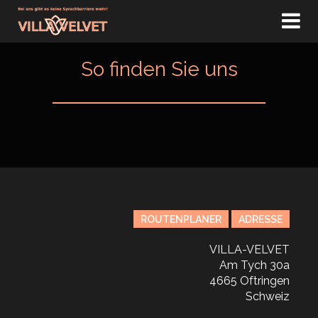
HOME
So finden Sie uns
TAGESPLAN
EVENTS
ESCORT
CLUB
PREISE
ROUTENPLANER
ADRESSE
DOMINA
VILLA-VELVET
JOBS
Am Tych 30a
4665 Oftringen
KONTAKT
Schweiz