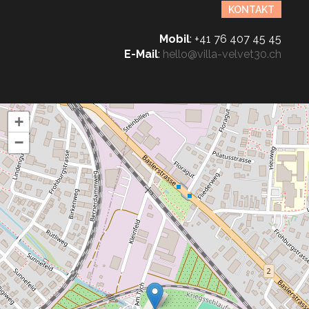
KONTAKT
Mobil
:
+41 76 407 45 45
E-Mail
:
hello@villa-velvet30.ch
+
−